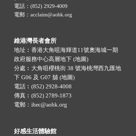
電話：(852) 2929-4009
電郵：acclaim@aohk.org
維港灣長者會所
地址︰香港大角咀海輝道11號奧海城一期
政府服務中心高層地下 (
地圖
)
分處︰大角咀櫻桃街 38 號海桃灣西九匯地
下 G06 及 G07 舖 (
地圖
)
電話︰(852) 2928-4008
傳真︰(852) 2789-1873
電郵：ihec@aohk.org
好感生活體驗館