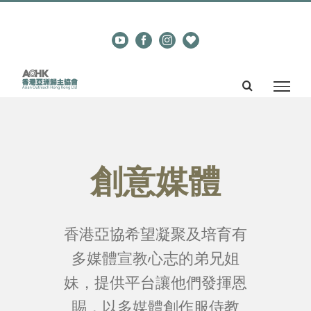
Skip
29294009
|
cadm@aohk.org
to
YouTube
Facebook
Instagram
奉
content
獻
支
持
創意媒體
香港亞協希望凝聚及培育有
多媒體宣教心志的弟兄姐
妹，提供平台讓他們發揮恩
賜，以多媒體創作服侍教